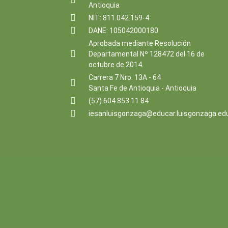
Antioquia
NIT: 811.042.159-4
DANE: 105042000180
Aprobada mediante Resolución
Departamental Nº 128472 del 16 de
octubre de 2014.
Carrera 7 Nro. 13A - 64
Santa Fe de Antioquia - Antioquia
(57) 604 853 11 84
iesanluisgonzaga@educar.luisgonzaga.ed