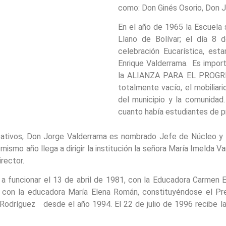
como: Don Ginés Osorio, Don J
En el año de 1965 la Escuela s
Llano de Bolívar; el día 8
celebración Eucarística, est
Enrique Valderrama. Es import
la ALIANZA PARA EL PROGRES
totalmente vacío, el mobiliar
del municipio y la comunidad.
cuanto había estudiantes de pr
ivos, Don Jorge Valderrama es nombrado Jefe de Núcleo y ha
mo año llega a dirigir la institución la señora María Imelda V
rector.
ó a funcionar el 13 de abril de 1981, con la Educadora Carmen 
 con la educadora María Elena Román, constituyéndose el Pree
Rodríguez desde el año 1994. El 22 de julio de 1996 recibe la 